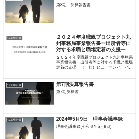
第8期 決算報告書
２０２４年度職親プロジェクト九
決算報告書
州事務局事業報告書ー出所者等に
対する求職と職場定着の支援ー
２０２４年度職親プロジェクト九州事務局
事業報告書ー出所者等に対する求職と職場
定着の支援ー（一社）ヒューマンハーバー
そんとく塾 九州事務局事業報告書
第7期決算報告書
決算報告書
第7期決算書
2024年5月9日 理事会議事録
決算報告書
理事会議事録(令和６年5月9日)